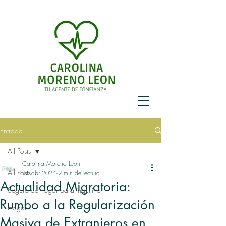
Entrada
All Posts
Carolina Moreno Leon
All Posts
16 abr 2024
2 min de lectura
Actualidad Migratoria:
Seguro de hogar para inquilino
Rumbo a la Regularización
Hogar
Masiva de Extranjeros en