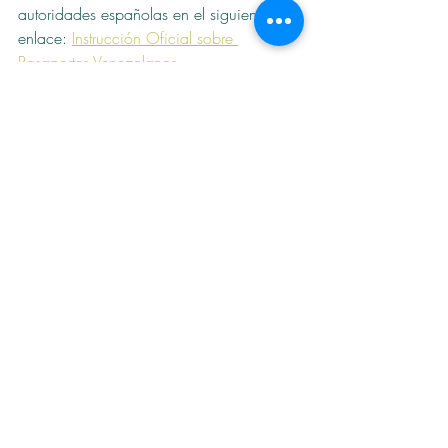
autoridades españolas en el siguiente 
enlace: 
Instrucción Oficial sobre 
Pasaportes Venezolanos
Madrid, 19 de noviembre de 2024
Entradas recientes
Ver todo