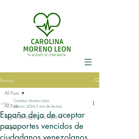
Entrada
All Posts
Carolina Moreno Leon
All Posts
22 nov 2024
2 min de lectura
España deja de aceptar
Seguro de hogar para inquilino
pasaportes vencidos de
Hogar
ciudadanos venezolanos