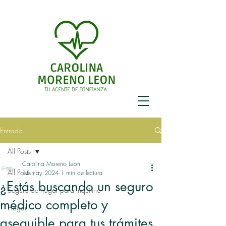
Entrada
All Posts
Carolina Moreno Leon
All Posts
15 may 2024
1 min de lectura
¿Estás buscando un seguro
Seguro de hogar para inquilino
médico completo y
Hogar
asequible para tus trámites