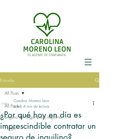
Entrada
All Posts
Carolina Moreno Leon
All Posts
6 feb
4 min de lectura
¿Por qué hoy en día es
Seguro de hogar para inquilino
imprescindible contratar un
Hogar
seguro de inquilino?