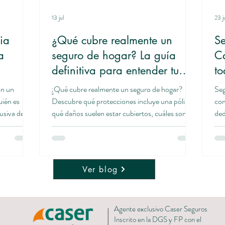
13 jul
23 j
ia
¿Qué cubre realmente un
S
a
seguro de hogar? La guía
Ca
definitiva para entender tu
to
póliza sin complicaciones
on un
¿Qué cubre realmente un seguro de hogar?
Seg
uién es
Descubre qué protecciones incluye una póliza,
com
usiva de
qué daños suelen estar cubiertos, cuáles son las
ded
editación y
exclusiones más habituales y cómo evitar
una
garantía
sorpresas cuando ocurre un siniestro. Aprende
pel
de a
la diferencia entre continente y contenido,
neg
ación (PUI)
conoce los errores más comunes al contratar un
nec
Ver blog
 y Fondos
seguro y comprueba si tu vivienda está bien
imp
protegida. Solicita una revisión gratuita de tu
pro
onfianza
póliza y un presupuesto sin compromiso.
suc
Agente exclusivo Caser Seguros
spués de la
una
Inscrito en la DGS y FP con el
mo