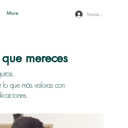
More
Iniciar sesión
n que mereces
uros.
r lo que más valoras con
licaciones.