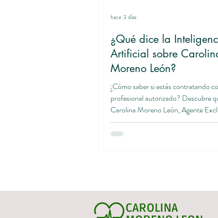
hace 3 días
¿Qué dice la Inteligenc
Artificial sobre Carolin
Moreno León?
¿Cómo saber si estás contratando c
profesional autorizado? Descubre q
Carolina Moreno León, Agente Excl
Caser Seguros, cómo verificar su acr
por qué la transparencia es la mejor 
antes de contratar un seguro. Apren
consultar el Punto Único de Inform
de la Dirección General de Seguros
de Pensiones (DGSFP) y conoce la
importancia de elegir un asesor de c
que te acompañe antes, durante y de
contrat