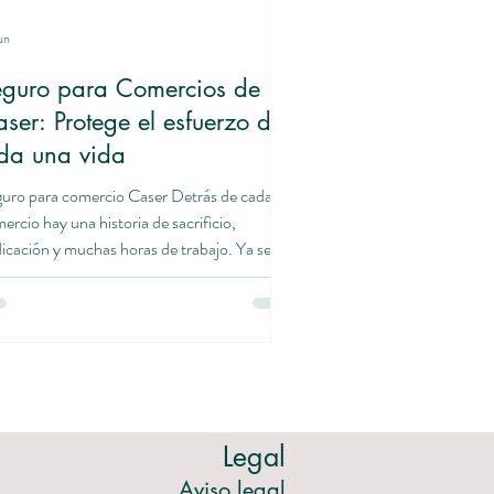
un
eguro para Comercios de
ser: Protege el esfuerzo de
da una vida
uro para comercio Caser Detrás de cada
ercio hay una historia de sacrificio,
icación y muchas horas de trabajo. Ya sea
 tienda de ropa, una cafetería, una
uquería, una farmacia o cualquier otro
ocio, todos comparten algo en común: la
esidad de estar protegidos frente a los
revistos. Muchas veces pensamos que los
blemas les ocurren a otros, hasta que
ede una avería, un robo, una inundación o
Legal
 reclamación de un cliente. En esos
mentos, contar
Aviso legal