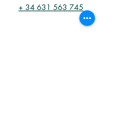
+ 34 631 563 745
asesoracarolinamorenoleon@gmail.com
Escribeme por Whatsapp
Información de contacto
Teléfono:
+34 631563745
Correo electrónico:
asesoracarolinamorenoleon@gmail.com
Agente exclusivo Caser Seguros
Inscrito en la DGS y FP con el Nº
C0031Y6291358K